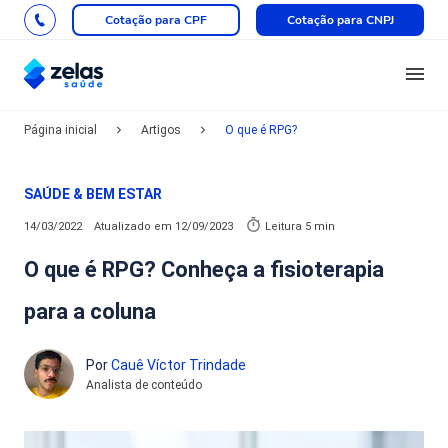
Cotação para CPF
Cotação para CNPJ
Página inicial
Artigos
O que é RPG?
SAÚDE & BEM ESTAR
14/03/2022
Atualizado em
12/09/2023
Leitura 5 min
O que é RPG? Conheça a fisioterapia
para a coluna
Por
Cauê Víctor Trindade
Analista de conteúdo